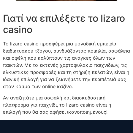
Γιατί να επιλέξετε το lizaro
casino
Το lizaro casino προσφέρει μια μοναδική εμπειρία
διαδικτυακού τζόγου, συνδυάζοντας ποικιλία, ασφάλεια
και οφέλη που καλύπτουν τις ανάγκες όλων των
παικτών. Με το εκτενές χαρτοφυλάκιο παιχνιδιών, τις
ελκυστικές προσφορές και τη στήριξη πελατών, είναι η
ιδανική επιλογή για να ξεκινήσετε την περιπέτειά σας
στον κόσμο των online καζίνο.
Αν αναζητάτε μια ασφαλή και διασκεδαστική
πλατφόρμα για παιχνίδι, το lizaro casino είναι η
επιλογή που θα σας αφήσει ικανοποιημένους!