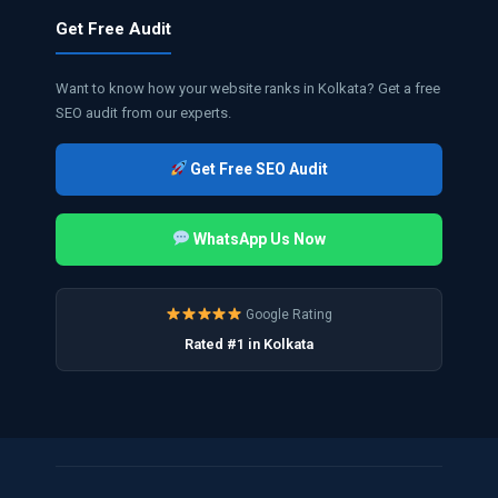
Get Free Audit
Want to know how your website ranks in Kolkata? Get a free
SEO audit from our experts.
Get Free SEO Audit
WhatsApp Us Now
Google Rating
Rated #1 in Kolkata