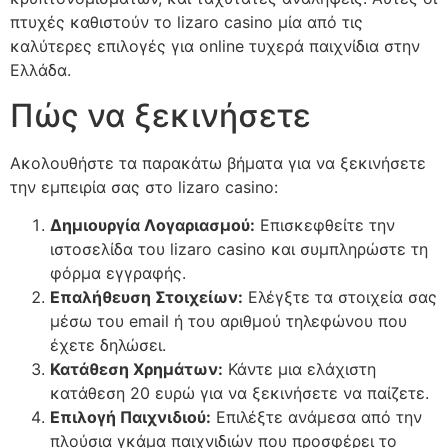
πτυχές καθιστούν το lizaro casino μία από τις
καλύτερες επιλογές για online τυχερά παιχνίδια στην
Ελλάδα.
Πώς να ξεκινήσετε
Ακολουθήστε τα παρακάτω βήματα για να ξεκινήσετε
την εμπειρία σας στο lizaro casino:
Δημιουργία Λογαριασμού:
Επισκεφθείτε την
ιστοσελίδα του lizaro casino και συμπληρώστε τη
φόρμα εγγραφής.
Επαλήθευση Στοιχείων:
Ελέγξτε τα στοιχεία σας
μέσω του email ή του αριθμού τηλεφώνου που
έχετε δηλώσει.
Κατάθεση Χρημάτων:
Κάντε μια ελάχιστη
κατάθεση 20 ευρώ για να ξεκινήσετε να παίζετε.
Επιλογή Παιχνιδιού:
Επιλέξτε ανάμεσα από την
πλούσια γκάμα παιχνιδιών που προσφέρει το