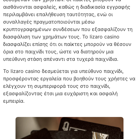
αισθάνονται ασφαλείς, καθώς η διαδικασία εγγραφής
περιλαμβάνει επαλήθευση ταυτότητας, ενώ οι
συναλλαγές πραγματοποιούνται μέσω
κρυπτογραφημένων συνδέσεων που εξασφαλίζουν τη
διασφάλιση των χρημάτων τους. Το lizaro casino
διασφαλίζει επίσης ότι οι παίκτες μπορούν να θέσουν
όρια στο παιχνίδι τους, ώστε να διατηρούν μια
υπεύθυνη στάση απέναντι στα τυχερά παιχνίδια.
Το lizaro casino δεσμεύεται για υπεύθυνο παιχνίδι,
προσφέροντας εργαλεία που βοηθούν τους χρήστες να
ελέγχουν τη συμπεριφορά τους στο παιχνίδι,
εξασφαλίζοντας έτσι μια ευχάριστη και ασφαλή
εμπειρία.