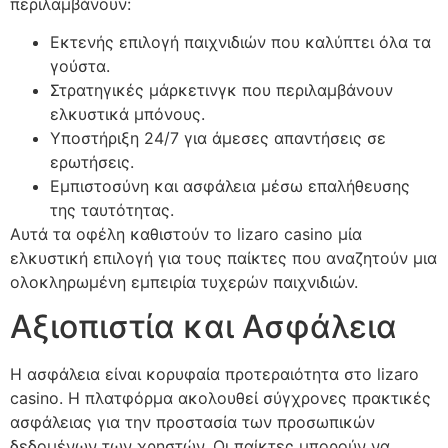
περιλαμβάνουν:
Εκτενής επιλογή παιχνιδιών που καλύπτει όλα τα
γούστα.
Στρατηγικές μάρκετινγκ που περιλαμβάνουν
ελκυστικά μπόνους.
Υποστήριξη 24/7 για άμεσες απαντήσεις σε
ερωτήσεις.
Εμπιστοσύνη και ασφάλεια μέσω επαλήθευσης
της ταυτότητας.
Αυτά τα οφέλη καθιστούν το lizaro casino μία
ελκυστική επιλογή για τους παίκτες που αναζητούν μια
ολοκληρωμένη εμπειρία τυχερών παιχνιδιών.
Αξιοπιστία και Ασφάλεια
Η ασφάλεια είναι κορυφαία προτεραιότητα στο lizaro
casino. Η πλατφόρμα ακολουθεί σύγχρονες πρακτικές
ασφάλειας για την προστασία των προσωπικών
δεδομένων των χρηστών. Οι παίκτες μπορούν να