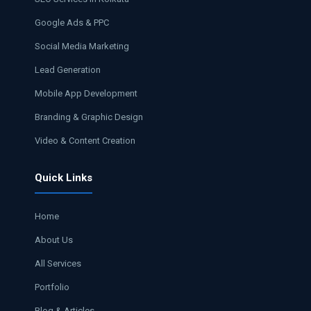
Google Ads & PPC
Social Media Marketing
Lead Generation
Mobile App Development
Branding & Graphic Design
Video & Content Creation
Quick Links
Home
About Us
All Services
Portfolio
Blog & Articles