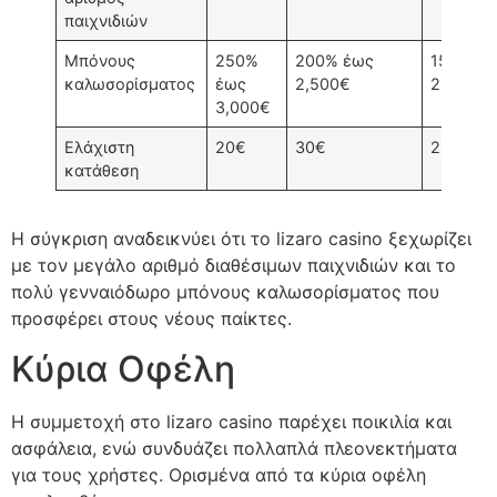
παιχνιδιών
Μπόνους
250%
200% έως
150% έ
καλωσορίσματος
έως
2,500€
2,000€
3,000€
Ελάχιστη
20€
30€
25€
κατάθεση
Η σύγκριση αναδεικνύει ότι το lizaro casino ξεχωρίζει
με τον μεγάλο αριθμό διαθέσιμων παιχνιδιών και το
πολύ γενναιόδωρο μπόνους καλωσορίσματος που
προσφέρει στους νέους παίκτες.
Κύρια Οφέλη
Η συμμετοχή στο lizaro casino παρέχει ποικιλία και
ασφάλεια, ενώ συνδυάζει πολλαπλά πλεονεκτήματα
για τους χρήστες. Ορισμένα από τα κύρια οφέλη