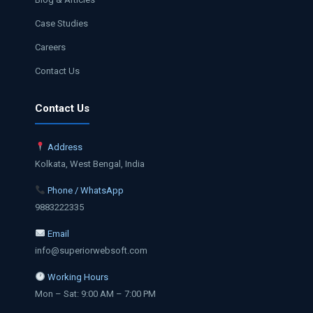
Case Studies
Careers
Contact Us
Contact Us
Address
Kolkata, West Bengal, India
Phone / WhatsApp
9883222335
Email
info@superiorwebsoft.com
Working Hours
Mon – Sat: 9:00 AM – 7:00 PM