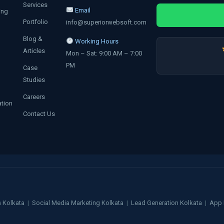
Services
Email
ing
Portfolio
info@superiorwebsoft.com
Blog &
Working Hours
Articles
Mon – Sat: 9:00 AM – 7:00
PM
Case
Studies
Careers
ation
Contact Us
 Kolkata
|
Social Media Marketing Kolkata
|
Lead Generation Kolkata
|
App 