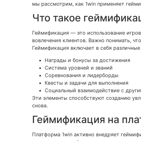
мы рассмотрим, как 1win применяет гейм
Что такое геймифика
Геймификация — это использование игров
вовлечения клиентов. Важно понимать, что
Геймификация включает в себя различные 
Награды и бонусы за достижения
Система уровней и званий
Соревнования и лидерборды
Квесты и задачи для выполнения
Социальный взаимодействие с други
Эти элементы способствуют созданию увл
снова.
Геймификация на пла
Платформа 1win активно внедряет геймифи