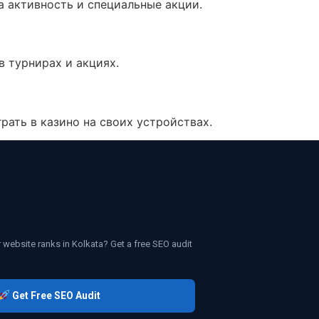
а активность и специальные акции.
в турнирах и акциях.
рать в казино на своих устройствах.
website ranks in Kolkata? Get a free SEO audit
Get Free SEO Audit