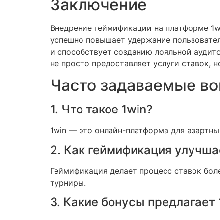
Заключение
Внедрение геймификации на платформе 1wi
успешно повышает удержание пользователе
и способствует созданию лояльной аудито
не просто предоставляет услуги ставок, 
Часто задаваемые во
1. Что такое 1win?
1win — это онлайн-платформа для азартны
2. Как геймификация улучша
Геймификация делает процесс ставок боле
турниры.
3. Какие бонусы предлагает 