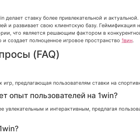
n делает ставку более привлекательной и актуальной.
й и развивает свою клиентскую базу. Геймификация н
рии, что является решающим фактором в конкурентной 
но и создает полноценное игровое пространство
1вин
.
просы (FAQ)
х игр, предлагающая пользователям ставки на спортивн
ет опыт пользователей на 1win?
е увлекательным и интерактивным, предлагая пользов
1win?