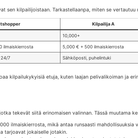
 sen kilpailijoistaan. Tarkastellaanpa, miten se vertautuu 
otshopper
Kilpailija A
10,000+
 ilmaiskierrosta
5,000 € + 500 ilmaiskierrosta
 24/7
Sähköposti, puhelintuki
aa kilpailukykyisiä etuja, kuten laajan pelivalikoiman ja er
 jotka tekevät siitä erinomaisen valinnan. Tässä muutama k
000 ilmaiskierrosta, mikä antaa runsaasti mahdollisuuksia vo
a tarjoavat jokaiselle jotakin.