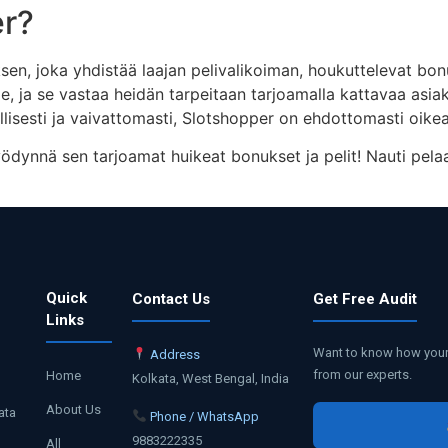
er?
en, joka yhdistää laajan pelivalikoiman, houkuttelevat bon
ille, ja se vastaa heidän tarpeitaan tarjoamalla kattavaa asi
llisesti ja vaivattomasti, Slotshopper on ehdottomasti oikea
ödynnä sen tarjoamat huikeat bonukset ja pelit! Nauti pelaa
Quick
Contact Us
Get Free Audit
Links
Want to know how your 
Address
from our experts.
Home
Kolkata, West Bengal, India
About Us
ata
Phone / WhatsApp
9883222335
All