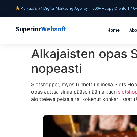
Kolkata's #1 Digital Marketing Agency | 500+ Happy Clients | 10+
Superior
Websoft
Home
Abo
Alkajaisten opas S
nopeasti
Slotshopper, myös tunnettu nimellä Slots Hopp
opas auttaa sinua pääsemään alkuun
slotshop
aloitteleva pelaaja tai kokenut konkari, saat 