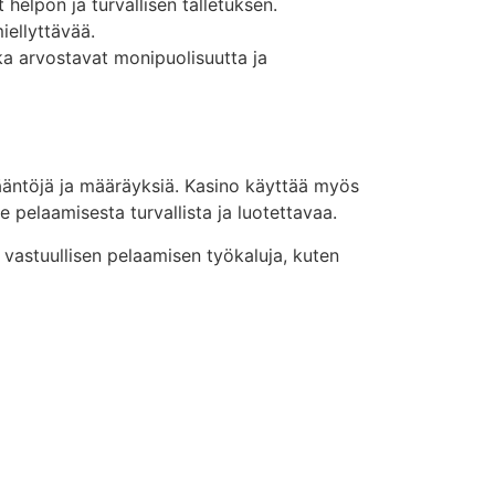
elpon ja turvallisen talletuksen.
iellyttävää.
ka arvostavat monipuolisuutta ja
sääntöjä ja määräyksiä. Kasino käyttää myös
 pelaamisesta turvallista ja luotettavaa.
s vastuullisen pelaamisen työkaluja, kuten