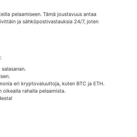
itteilla pelaamiseen. Tämä joustavuus antaa
ivittäin ja sähköpostivastauksia 24/7, joten
:
a salasanan.
isen.
monia eri kryptovaluuttoja, kuten BTC ja ETH.
 oikealla rahalla pelaamista.
desta!