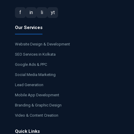
f
in
li
yt
Our Services
Website Design & Development
SEO Services in Kolkata
Google Ads & PPC
Social Media Marketing
Lead Generation
Mobile App Development
Branding & Graphic Design
Video & Content Creation
Quick Links