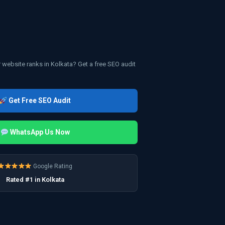
website ranks in Kolkata? Get a free SEO audit
Get Free SEO Audit
WhatsApp Us Now
Google Rating
Rated #1 in Kolkata