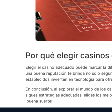
Por qué elegir casinos
Elegir el casino adecuado puede marcar la di
una buena reputación te brinda no solo segur
establecidos invierten en tecnología para ofr
En conclusión, al explorar el mundo de los c
sigues estrategias adecuadas, eliges los mejo
¡buena suerte!