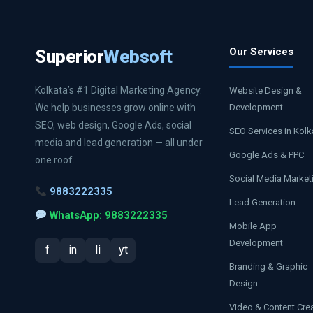
Our Services
Superior
Websoft
Kolkata’s #1 Digital Marketing Agency.
Website Design &
We help businesses grow online with
Development
SEO, web design, Google Ads, social
SEO Services in Kolk
media and lead generation — all under
Google Ads & PPC
one roof.
Social Media Market
9883222335
Lead Generation
WhatsApp: 9883222335
Mobile App
Development
f
in
li
yt
Branding & Graphic
Design
Video & Content Cre