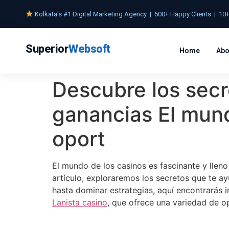
Kolkata's #1 Digital Marketing Agency | 500+ Happy Clients | 10+
Superior
Websoft
Home
Abo
Descubre los secr
ganancias El mund
oport
El mundo de los casinos es fascinante y llen
artículo, exploraremos los secretos que te ay
hasta dominar estrategias, aquí encontrarás 
Lanista casino
, que ofrece una variedad de o