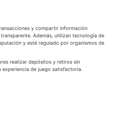
 transacciones y compartir información
 transparente. Además, utilizan tecnología de
 reputación y esté regulado por organismos de
es realizar depósitos y retiros sin
 experiencia de juego satisfactoria.