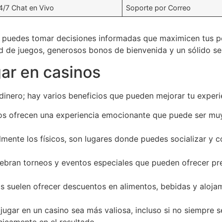
4/7 Chat en Vivo
Soporte por Correo
no, puedes tomar decisiones informadas que maximicen tus p
d de juegos, generosos bonos de bienvenida y un sólido serv
gar en casinos
dinero; hay varios beneficios que pueden mejorar tu experi
s ofrecen una experiencia emocionante que puede ser muy 
lmente los físicos, son lugares donde puedes socializar y
bran torneos y eventos especiales que pueden ofrecer pre
s suelen ofrecer descuentos en alimentos, bebidas y alojam
 jugar en un casino sea más valiosa, incluso si no siempre
nicamente en el resultado.