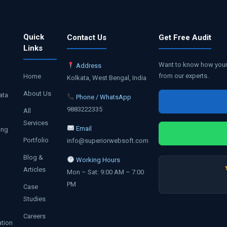
Quick
Contact Us
Get Free Audit
Links
Want to know how your 
Address
from our experts.
Home
Kolkata, West Bengal, India
About Us
ata
Phone / WhatsApp
9883222335
All
Services
Email
ing
Portfolio
info@superiorwebsoft.com
Blog &
Working Hours
Articles
Mon – Sat: 9:00 AM – 7:00
PM
Case
Studies
Careers
ation