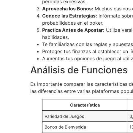
pérdidas excesivas.
Aprovecha los Bonos:
Muchos casinos of
Conoce las Estrategias:
Infórmate sobre
probabilidades en el poker.
Practica Antes de Apostar:
Utiliza vers
habilidades.
Te familiarizas con las reglas y apuesta
Proteges tus finanzas al establecer un lí
Aumentas tus opciones de juego al utili
Análisis de Funciones
Es importante comparar las características d
las diferencias entre varias plataformas popul
Característica
Variedad de Juegos
3
Bonos de Bienvenida
1