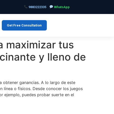
9883222335
WhatsApp
Get Free Consultation
a maximizar tus
cinante y lleno de
a obtener ganancias. A lo largo de este
n línea o físicos. Desde conocer los juegos
or ejemplo, puedes probar suerte en el