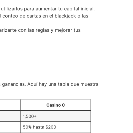
lizarlos para aumentar tu capital inicial.
l conteo de cartas en el blackjack o las
rizarte con las reglas y mejorar tus
us ganancias. Aquí hay una tabla que muestra
Casino C
1,500+
50% hasta $200