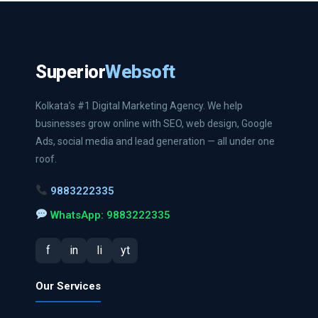
Superior
Websoft
Kolkata’s #1 Digital Marketing Agency. We help
businesses grow online with SEO, web design, Google
Ads, social media and lead generation — all under one
roof.
9883222335
WhatsApp: 9883222335
f
in
li
yt
Our Services