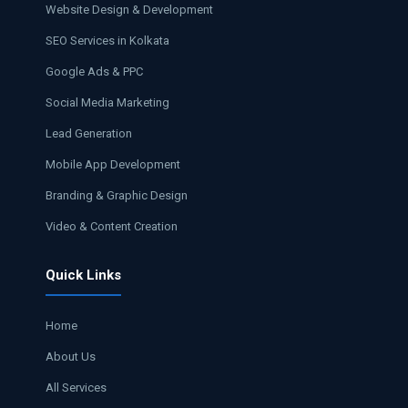
Website Design & Development
SEO Services in Kolkata
Google Ads & PPC
Social Media Marketing
Lead Generation
Mobile App Development
Branding & Graphic Design
Video & Content Creation
Quick Links
Home
About Us
All Services