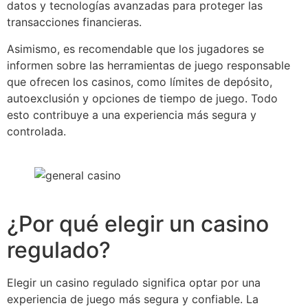
datos y tecnologías avanzadas para proteger las
transacciones financieras.
Asimismo, es recomendable que los jugadores se
informen sobre las herramientas de juego responsable
que ofrecen los casinos, como límites de depósito,
autoexclusión y opciones de tiempo de juego. Todo
esto contribuye a una experiencia más segura y
controlada.
¿Por qué elegir un casino
regulado?
Elegir un casino regulado significa optar por una
experiencia de juego más segura y confiable. La