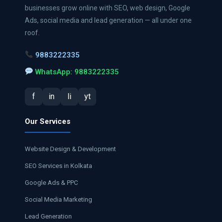
businesses grow online with SEO, web design, Google
Ads, social media and lead generation — all under one
roof.
9883222335
WhatsApp: 9883222335
f
in
li
yt
Our Services
Website Design & Development
SEO Services in Kolkata
Google Ads & PPC
Social Media Marketing
Lead Generation