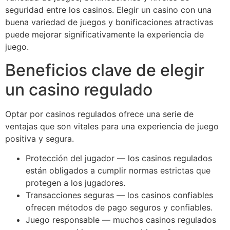
seguridad entre los casinos. Elegir un casino con una
buena variedad de juegos y bonificaciones atractivas
puede mejorar significativamente la experiencia de
juego.
Beneficios clave de elegir
un casino regulado
Optar por casinos regulados ofrece una serie de
ventajas que son vitales para una experiencia de juego
positiva y segura.
Protección del jugador — los casinos regulados
están obligados a cumplir normas estrictas que
protegen a los jugadores.
Transacciones seguras — los casinos confiables
ofrecen métodos de pago seguros y confiables.
Juego responsable — muchos casinos regulados