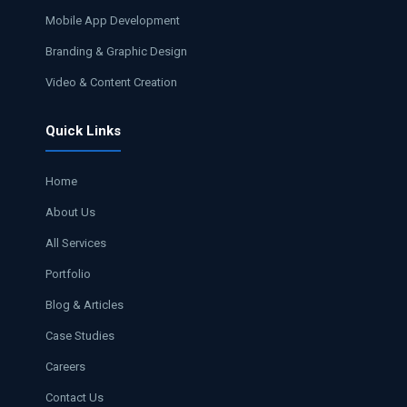
Mobile App Development
Branding & Graphic Design
Video & Content Creation
Quick Links
Home
About Us
All Services
Portfolio
Blog & Articles
Case Studies
Careers
Contact Us