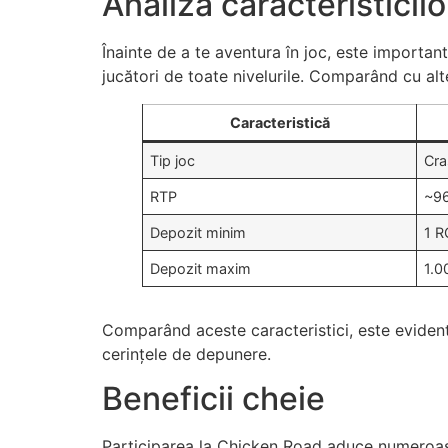
Analiza caracteristicilo
Înainte de a te aventura în joc, este important
jucători de toate nivelurile. Comparând cu alt
Caracteristică
Tip joc
Cra
RTP
~9
Depozit minim
1 
Depozit maxim
1.
Comparând aceste caracteristici, este evident
cerințele de depunere.
Beneficii cheie
Participarea la Chicken Road aduce numeroase