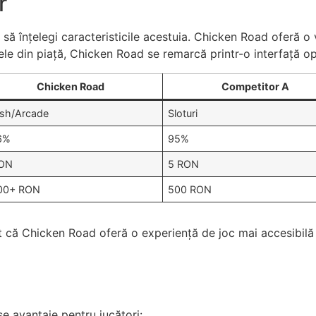
r
 să înțelegi caracteristicile acestuia. Chicken Road oferă o v
ele din piață, Chicken Road se remarcă printr-o interfață op
Chicken Road
Competitor A
sh/Arcade
Sloturi
6%
95%
RON
5 RON
000+ RON
500 RON
 că Chicken Road oferă o experiență de joc mai accesibilă ș
 avantaje pentru jucători: