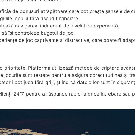
eficia de bonusuri atrăgătoare care pot crește șansele de câ
lile jocului fără riscuri financiare.
litează navigarea, indiferent de nivelul de experiență.
or să își controleze bugetul de joc.
eriențe de joc captivante și distractive, care poate fi adapta
o prioritate. Platforma utilizează metode de criptare avansa
te jocurile sunt testate pentru a asigura corectitudinea și tr
ătorii pot juca fără griji, știind că datele lor sunt în siguran
clienți 24/7, pentru a răspunde rapid la orice întrebare sau