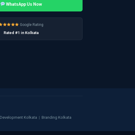
WhatsApp Us Now
Google Rating
Rated #1 in Kolkata
Development Kolkata
|
Branding Kolkata