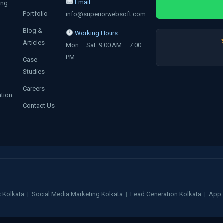
Email
ing
Portfolio
info@superiorwebsoft.com
Blog &
Working Hours
Articles
Mon – Sat: 9:00 AM – 7:00
PM
Case
Studies
Careers
ation
Contact Us
 Kolkata
|
Social Media Marketing Kolkata
|
Lead Generation Kolkata
|
App 