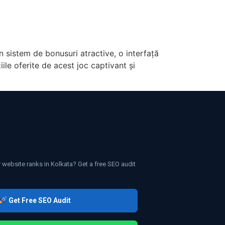
n sistem de bonusuri atractive, o interfață
ile oferite de acest joc captivant și
website ranks in Kolkata? Get a free SEO audit
Get Free SEO Audit