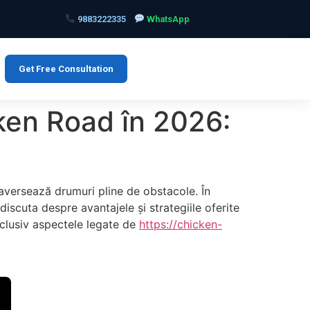
9883222335
WhatsApp
Get Free Consultation
cken Road în 2026:
aversează drumuri pline de obstacole. În
discuta despre avantajele și strategiile oferite
nclusiv aspectele legate de
https://chicken-