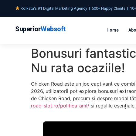
Kolkata's #1 Digital Marketing Agency | 500+ Happy Clients | 10+
Superior
Websoft
Home
Abo
Bonusuri fantastic
Nu rata ocaziile!
Chicken Road este un joc captivant ce combin
2026, utilizatorii pot explora bonusuri extraor
de Chicken Road, precum și despre modalitățil
road-slot.ro/politica-aml/
și regulile esențiale