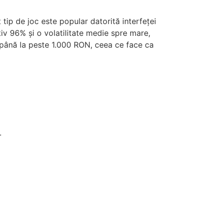
 tip de joc este popular datorită interfeței
tiv 96% și o volatilitate medie spre mare,
 până la peste 1.000 RON, ceea ce face ca
.