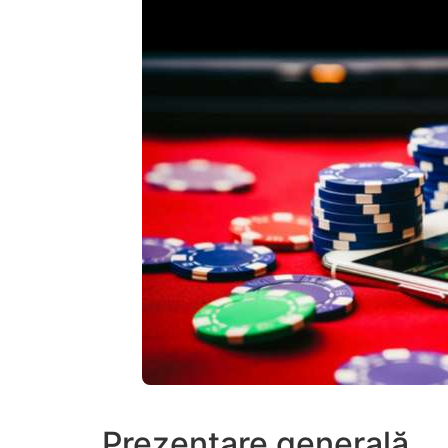
Prezentare generală